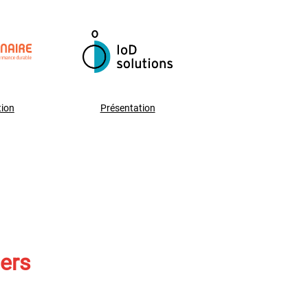
tion
Présentation
iers