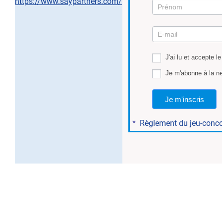
https://www.saypartners.com/
Mission
5
J'ai lu et accepte l
Je m'abonne à la ne
Je m'inscris
*
Règlement du jeu-conc
..