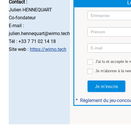
Contact :
L
Julien HENNEQUART
Co-fondateur
E-mail :
julien.hennequart@wimo.tech
Mission
Tél : +33 7 71 02 14 18
6
Site web :
https://wimo.tech
J'ai lu et accepte le 
Je m'abonne à la new
Je m'inscris
*
Règlement du jeu-conco