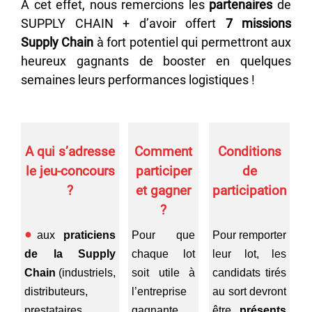
A cet effet, nous remercions les
partenaires
de
SUPPLY CHAIN + d’avoir offert
7 missions
Supply Chain
à fort potentiel qui permettront aux
heureux gagnants de booster en quelques
semaines leurs performances logistiques !
A qui s’adresse
Comment
Conditions
le jeu-concours
participer
de
?
et gagner
participation
?
aux
praticiens
Pour que
Pour remporter
de la Supply
chaque lot
leur lot, les
Chain
(industriels,
soit utile à
candidats tirés
distributeurs,
l’entreprise
au sort devront
prestataires
gagnante,
être
présents