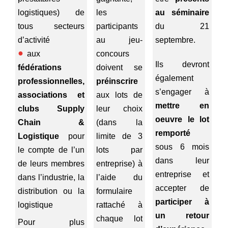
logistiques) de
les
au séminaire
tous secteurs
participants
du 21
d’activité
au jeu-
septembre.
aux
concours
Ils devront
fédérations
doivent se
également
professionnelles,
préinscrire
s’engager à
associations et
aux lots de
mettre en
clubs Supply
leur choix
oeuvre le lot
Chain &
(dans la
remporté
Logistique
pour
limite de 3
sous 6 mois
le compte de l’un
lots par
dans leur
de leurs membres
entreprise) à
entreprise et
dans l’industrie, la
l’aide du
accepter de
distribution ou la
formulaire
participer à
logistique
rattaché à
un retour
chaque lot
Pour plus