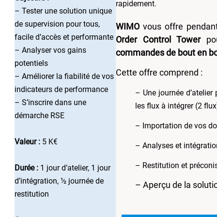
rapidement.
– Tester une solution unique
de supervision pour tous,
WIMO
vous offre pendant
facile d’accès et performante
Order Control Tower
pou
– Analyser vos gains
commandes de bout en b
potentiels
Cette offre comprend :
– Améliorer la fiabilité de vos
indicateurs de performance
– Une journée d’atelier 
– S’inscrire dans une
les flux à intégrer (2 flu
démarche RSE
– Importation de vos do
Valeur :
5 K€
– Analyses et intégrati
– Restitution et préco
Durée :
1 jour d’atelier, 1 jour
d’intégration, ½ journée de
– Aperçu de la soluti
restitution