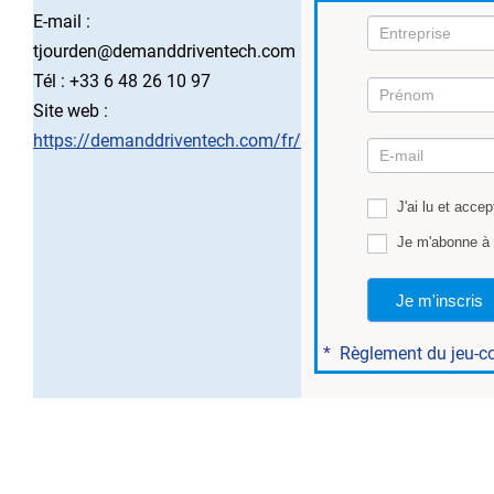
E-mail :
tjourden@demanddriventech.com
Tél : +33 6 48 26 10 97
Site web :
Mission
https://demanddriventech.com/fr/
3
J'ai lu et accep
Je m'abonne à 
Je m'inscris
*
Règlement du jeu-c
..