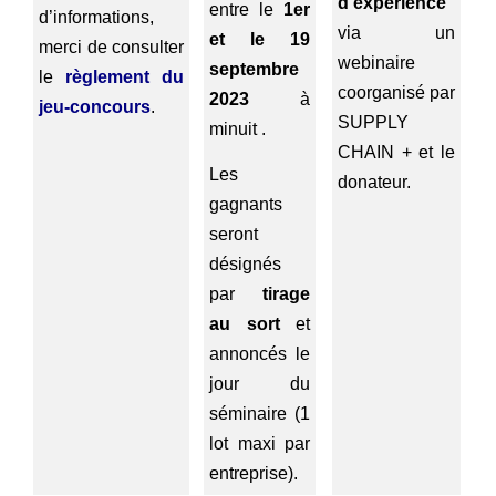
d’expérience
entre le
1er
d’informations,
via un
et le 19
merci de consulter
webinaire
septembre
le
règlement du
coorganisé par
2023
à
jeu-concours
.
SUPPLY
minuit .
CHAIN + et le
Les
donateur.
gagnants
seront
désignés
par
tirage
au sort
et
annoncés le
jour du
séminaire (1
lot maxi par
entreprise).