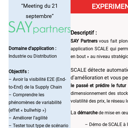
EXPERIMEN
“Meeting du 21
septembre”
Descriptif
:
SAY Partners
vous fait plon
Domaine d’application :
application SCALE qui permet
Industrie ou Distribution
en bout » au niveau stratég
SCALE détecte automatiqu
Objectifs :
d’amélioration et vous p
– Avoir la visibilité E2E (End-
le passé et prédire le futur
to-End) de la Supply Chain
dimensionnement des stocks,
– Comprendre les
volatilité des prix, le réseau 
phénomènes de variabilité
(effet « bullwhip »)
La
démarche
de mise en œuv
– Améliorer l’agilité
– Démo de SCALE à l’
– Tester tout type de scénario