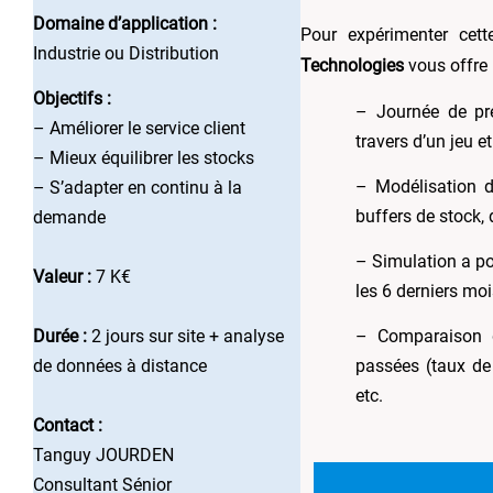
Domaine d’application :
P
our expérimenter cet
Industrie ou Distribution
Technologies
vous offre 
Objectifs :
– Journée de pré
– Améliorer le service client
travers d’un jeu e
– Mieux équilibrer les stocks
– Modélisation d
– S’adapter en continu à la
buffers de stock, 
demande
– Simulation a po
Valeur :
7 K€
les 6 derniers m
Durée :
2 jours sur site + analyse
– Comparaison 
de données à distance
passées (taux de 
etc.
Contact :
Tanguy JOURDEN
Consultant Sénior