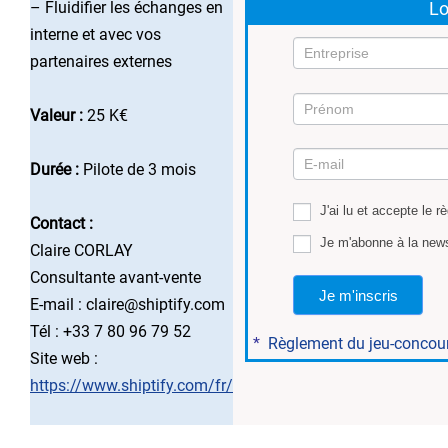
– Fluidifier les échanges en
Lo
interne et avec vos
partenaires externes
Valeur :
25 K€
Mission
7
Durée :
Pilote de 3 mois
J'ai lu et accepte le r
Contact :
Je m'abonne à la news
Claire CORLAY
Consultante avant-vente
Je m'inscris
E-mail : claire@shiptify.com
Tél : +33 7 80 96 79 52
*
Règlement du jeu-concou
Site web :
https://www.shiptify.com/fr/