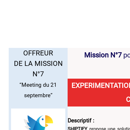
..
OFFREUR
Mission N°7
po
DE LA MISSION
N°7
EXPERIMENTATION
“Meeting du 21
septembre”
Descriptif
:
SHIPTIFY
propose une solutio