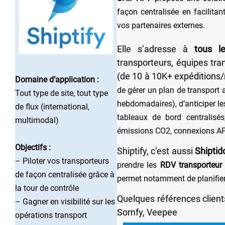
façon centralisée en facilita
vos partenaires externes.
Elle s’adresse à
tous l
transporteurs, équipes trans
(de 10 à 10K+ expéditions/
Domaine d’application :
de gérer un plan de transport 
Tout type de site, tout type
hebdomadaires), d’anticiper les
de flux (international,
tableaux de bord centralisés
multimodal)
émissions CO2, connexions API 
Objectifs :
Shiptify, c’est aussi
Shiptid
– Piloter vos transporteurs
prendre les
RDV transporteur
de façon centralisée grâce à
permet notamment de planifier, 
la tour de contrôle
Quelques références client
– Gagner en visibilité sur les
Somfy, Veepee
opérations transport