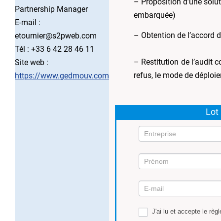
– Proposition d’une solu
Partnership Manager
embarquée)
E-mail :
– Obtention de l’accord d
etournier@s2pweb.com
Tél : +33 6 42 28 46 11
– Restitution de l’audit c
Site web :
refus, le mode de déploi
https://www.gedmouv.com
Lot
Mission
4
J'ai lu et accepte le règ