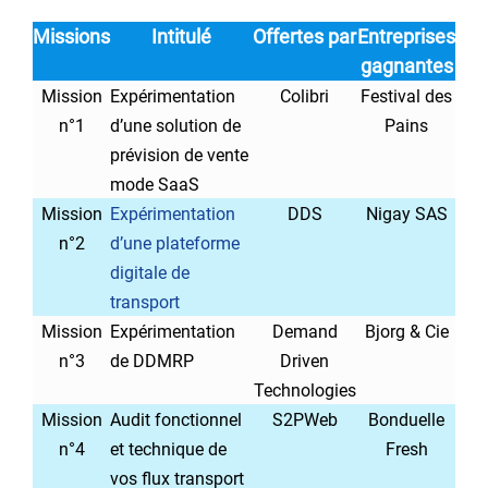
Missions
Intitulé
Offertes par
Entreprises
gagnantes
Mission
Expérimentation
Colibri
Festival des
n°1
d’une solution de
Pains
prévision de vente
mode SaaS
Mission
Expérimentation
DDS
Nigay SAS
n°2
d’une plateforme
digitale de
transport
Mission
Expérimentation
Demand
Bjorg & Cie
n°3
de DDMRP
Driven
Technologies
Mission
Audit fonctionnel
S2PWeb
Bonduelle
n°4
et technique de
Fresh
vos flux transport