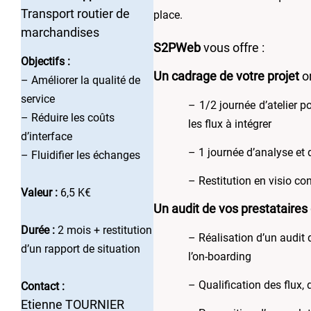
Transport routier de
place.
marchandises
S2PWeb
vous offre :
Objectifs :
Un cadrage de votre projet
o
– Améliorer la qualité de
service
–
1/2 journée d’atelier p
– Réduire les coûts
les flux à intégrer
d’interface
–
1 journée d’analyse et 
– Fluidifier les échanges
–
Restitution en visio co
Valeur :
6,5 K€
Un audit de vos prestataires
Durée :
2 mois + restitution
– Réalisation d’un audit d
d’un rapport de situation
l’on-boarding
– Qualification des flux
Contact :
Etienne TOURNIER