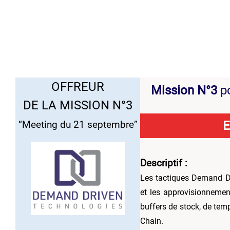
..
OFFREUR
Mission N°3
p
DE LA MISSION N°3
E
“Meeting du 21 septembre”
Descriptif :
Les tactiques Demand D
et les approvisionneme
buffers de stock, de tem
Chain.