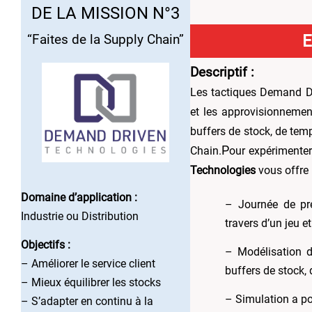
DE LA MISSION N°3
E
“Faites de la Supply Chain”
Descriptif :
Les tactiques Demand D
et les approvisionneme
buffers de stock, de tem
P
Chain.
our expérimenter
Technologies
vous offre 
Domaine d’application :
– Journée de pré
Industrie ou Distribution
travers d’un jeu e
Objectifs :
– Modélisation d
– Améliorer le service client
buffers de stock, 
– Mieux équilibrer les stocks
– Simulation a po
– S’adapter en continu à la