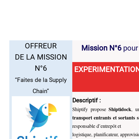
OFFREUR
Mission N°6
pour
DE LA MISSION
N°6
EXPERIMENTATION
“Faites de la Supply
Chain”
Descriptif
:
Shiptidock
Shiptify propose
, u
transport entrants et sortants 
responsable d’entrepôt et
logistique, planificateur, approvis