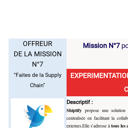
OFFREUR
Mission N°7
po
DE LA MISSION
N°7
EXPERIMENTATION
“Faites de la Supply
Chain”
Descriptif
:
Shiptify
propose une solution d
centralisée en facilitant la coll
tous les 
externes.
Elle s’adresse à