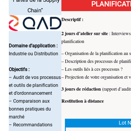
“Faites de la Supply
PLANIFICA
Chain”
Descriptif :
2 jours d’atelier sur site
: Interviews 
planification
Domaine d’application :
– Organisation de la planification au s
Industrie ou Distribution
– Description des processus de planifi
– Les outils liés à ces processus ?
Objectifs :
– Projection de votre organisation et 
– Audit de vos processus
et outils de planification
3 jours de rédaction
(rapport d’audit 
et d’ordonnancement
Restitution à distance
– Comparaison aux
bonnes pratiques du
marché
Lot N
– Recommandations