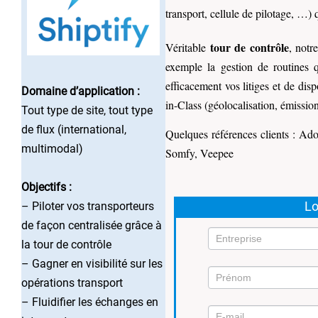
transport, cellule de pilotage, …) 
tour de contrôle
Véritable
, notr
exemple la gestion de routines q
efficacement vos litiges et de dis
Domaine d’application :
in-Class (géolocalisation, émissio
Tout type de site, tout type
de flux (international,
Quelques références clients : 
multimodal)
Somfy, Veepee
Objectifs :
Lo
– Piloter vos transporteurs
de façon centralisée grâce à
la tour de contrôle
– Gagner en visibilité sur les
opérations transport
Mission
– Fluidifier les échanges en