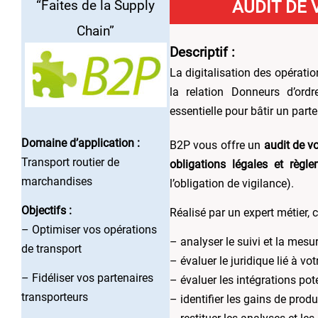
AUDIT DE 
“Faites de la Supply
Chain”
Descriptif
:
La digitalisation des opérati
la relation Donneurs d’ordr
essentielle pour bâtir un par
Domaine d’application :
B2P vous offre un
audit de v
Transport routier de
obligations légales et règle
marchandises
l’obligation de vigilance).
Objectifs :
Réalisé par un expert métier, 
– Optimiser vos opérations
– analyser le suivi et la mesu
de transport
– évaluer le juridique lié à vo
– Fidéliser vos partenaires
– évaluer les intégrations pot
transporteurs
– identifier les gains de produ