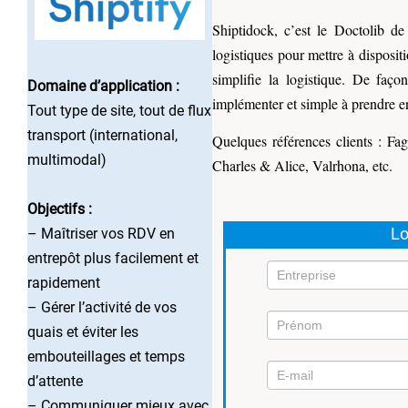
Shiptidock, c’est le Doctolib de
logistiques pour mettre à disposi
simplifie la logistique.
De façon
Domaine d’application :
implémenter et simple à prendre en
Tout type de site, tout de flux
transport (international,
Quelques références clients :
multimodal)
Charles & Alice, Valrhona, etc.
Objectifs :
Lo
– Maîtriser vos RDV en
entrepôt plus facilement et
rapidement
– Gérer l’activité de vos
quais et éviter les
Mission
embouteillages et temps
6
d’attente
– Communiquer mieux avec