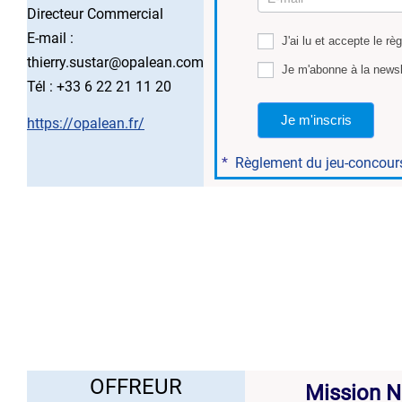
2
Directeur Commercial
E-mail :
J'ai lu et accepte le rè
thierry.sustar@opalean.com
Je m'abonne à la newsl
Tél : +33 6 22 21 11 20
Je m'inscris
https://opalean.fr/
*
Règlement du jeu-concour
..
OFFREUR
Mission N