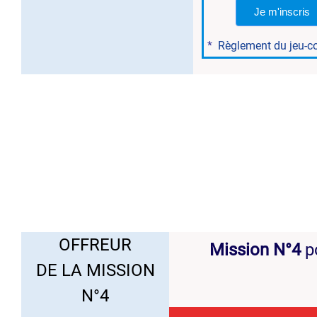
Je m'inscris
*
Règlement du jeu-c
..
OFFREUR
Mission N°4
p
DE LA MISSION
N°4