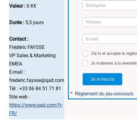
Valeur :
6 K€
Durée :
5,5 jours
Mission
Contact :
5
Frédéric FAYSSE
J'ai lu et accepte le règle
VP Sales & Marketing
Je m'abonne à la newslett
EMEA
E-mail :
Je m'inscris
frederic.faysse@qad.com
Tél : +33 06 84 51 71 81
*
Règlement du jeu-concours
Site web :
https://www.qad.com/fr-
FR/
..