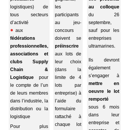
logistiques) de
les
au colloque
tous secteurs
participants
du 26
d’activité
au jeu-
septembre,
aux
concours
sauf pour les
fédérations
doivent se
entreprises
professionnelles,
préinscrire
ultramarines.
associations et
aux lots de
Ils devront
clubs Supply
leur choix
également
Chain &
(dans la
s’engager à
Logistique
pour
limite de 4
mettre en
le compte de l’un
lots par
oeuvre le lot
de leurs membres
entreprise) à
remporté
dans l’industrie, la
l’aide du
sous 6 mois
distribution ou la
formulaire
dans leur
logistique
rattaché à
entreprise et
chaque lot
Pour plus