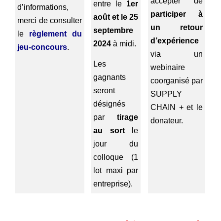
accepter de
entre le
1er
d’informations,
participer à
août et le 25
merci de consulter
un retour
septembre
le
règlement du
d’expérience
2024
à midi.
jeu-concours
.
via un
Les
webinaire
gagnants
coorganisé par
seront
SUPPLY
désignés
CHAIN + et le
par
tirage
donateur.
au sort
le
jour du
colloque (1
lot maxi par
entreprise).