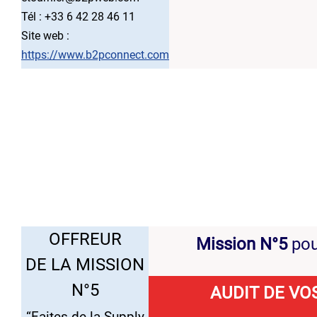
Tél : +33 6 42 28 46 11
Site web :
https://www.b2pconnect.com
..
OFFREUR
Mission N°5
pou
DE LA MISSION
N°5
AUDIT DE VO