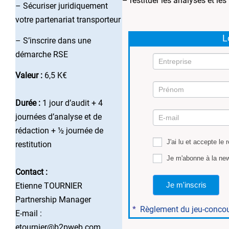
– restituer les analyses et l
– Sécuriser juridiquement
votre partenariat transporteur
L
– S’inscrire dans une
démarche RSE
Valeur :
6,5 K€
Durée :
1 jour d’audit + 4
Mission
journées d’analyse et de
4
rédaction + ½ journée de
J'ai lu et accepte le 
restitution
Je m'abonne à la new
Contact :
Je m'inscris
Etienne TOURNIER
Partnership Manager
*
Règlement du jeu-conco
E-mail :
etournier@b2pweb.com