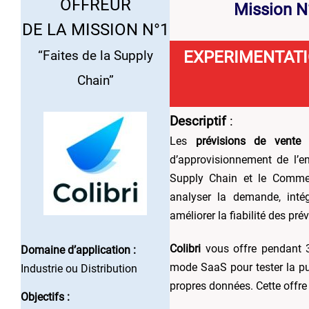
OFFREUR
Mission N
DE LA MISSION N°1
EXPERIMENTATI
“Faites de la Supply
Chain”
Descriptif
:
Les
prévisions de vente
s
d’approvisionnement de l’ent
Supply Chain et le Comme
analyser la demande, intég
améliorer la fiabilité des pré
Colibri
vous offre pendant 3
Domaine d’application :
mode SaaS pour tester la pui
Industrie ou Distribution
propres données.
Cette offr
Objectifs :