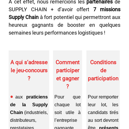
A cet effet, nous remercions les
partenaires
de
SUPPLY CHAIN + d’avoir offert
7 missions
Supply Chain
à fort potentiel qui permettront aux
heureux gagnants de booster en quelques
semaines leurs performances logistiques !
A qui s’adresse
Comment
Conditions
le jeu-concours
participer
de
?
et gagner
participation
?
aux
praticiens
Pour que
Pour remporter
de la Supply
chaque lot
leur lot, les
Chain
(industriels,
soit utile à
candidats tirés
distributeurs,
l’entreprise
au sort devront
prestataires
gagnante,
être
présents