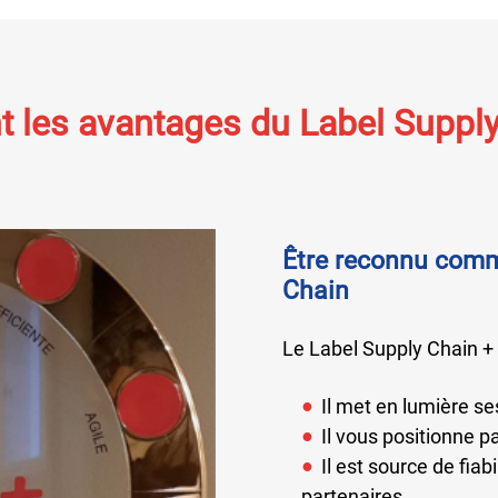
t les avantages du Label Supply
Être reconnu comme
Chain
Le Label Supply Chain +
Il met en lumière se
Il vous positionne p
Il est source de fiab
partenaires